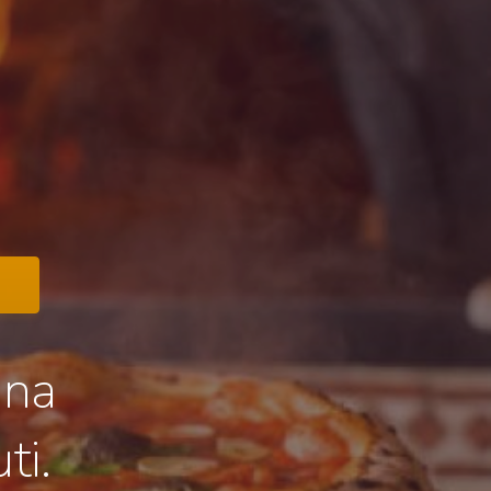
gna
ti.