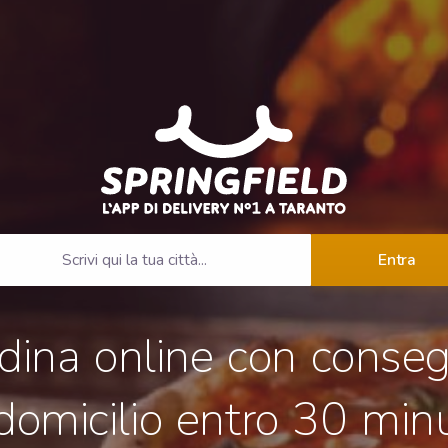
Entra
dina online con conse
domicilio entro 30 minu